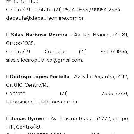
nº 90, Gr. 1103,
Centro/RJ. Contato: (21) 2524-0545 / 99954-2464,
depaula@depaulaonline.com.br.

Silas Barbosa Pereira
– Av. Rio Branco, nº 181,
Grupo 1905,
Centro/RJ. Contato: (21) 98107-1854,
silasleiloeiropublico@gmail.com.

Rodrigo Lopes Portella
– Av. Nilo Peçanha, nº 12,
Gr. 810, Centro/RJ.
Contato: (21) 2533-7248,
leiloes@portellaleiloes.com.br.

Jonas Rymer
– Av. Erasmo Braga nº 227, grupo
1.111, Centro/RJ.