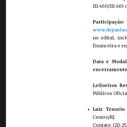
111.460/111.465
Participação:
O
www.depaulaon
no edital, in
financeira e r
Data e Modal
encerramento n
Leiloeiros Re
Públicos Oficia
Luiz Tenorio
Centro/RJ.
Contato: (21) 