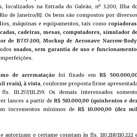
, localizados na Estrada do Galeão, nº 3.200, Ilha d
Rio de Janeiro/RJ. Os bens são compostos por diverso
ílios, máquinas e equipamentos, tais como
copiadoras
cadas, cadeiras, mesas, computadores, simulador d
dor de B737-200, Mockup de Aeronave Narrow-Body
 todos
usados, sem garantia de uso e funcionamento
imperfeições.
imo de arrematação
foi fixado em
R$ 500.000,0
l reais), à vista
, conforme proposta firme apresentad
fls. 111.257/111.259. Os demais interessados soment
er lances a partir de
R$ 510.000,00 (quinhentos e de
om incrementos mínimos de
R$ 10.000,00 (dez mi
e autorizam o certame constam às fls. 110.218/110.222 