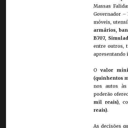
Massas Falidas
Governador – 
móveis, utens
armários, ban
B707, Simula
entre outros,
apresentando 
O
valor mín
(quinhentos mi
nos autos às 
poderão oferec
mil reais)
, c
reais)
.
As decisões qu