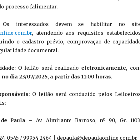
 do processo falimentar.
s interessados devem se habilitar no sit
line.com.br
, atendendo aos requisitos estabelecido
cluindo o cadastro prévio, comprovação de capacidad
egularidade documental.
idade:
O leilão será realizado
eletronicamente
, co
o dia 23/07/2025, a partir das 11:00 horas
.
sponsáveis:
O leilão será conduzido pelos Leiloeiro
is:
 de Paula
– Av. Almirante Barroso, nº 90, Gr. 1103
2524-0545 / 99954-2464 | depaula@depaulaonline.com.br