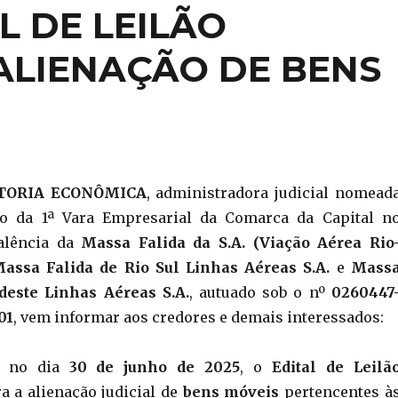
L DE LEILÃO
ALIENAÇÃO DE BENS
TORIA ECONÔMICA
, administradora judicial nomead
o da 1ª Vara Empresarial da Comarca da Capital n
alência da
Massa Falida da S.A. (Viação Aérea Rio
assa Falida de Rio Sul Linhas Aéreas S.A.
e
Mass
deste Linhas Aéreas S.A.
, autuado sob o nº
0260447
01
, vem informar aos credores e demais interessados:
o, no dia
30 de junho de 2025
, o
Edital de Leilã
a a alienação judicial de
bens móveis
pertencentes à