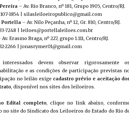
 Pereira
– Av. Rio Branco, nº 181, Grupo 1905, Centro/RJ.
98107-1854 | silasleiloeiropublico@gmail.com
 Portella
– Av. Nilo Peçanha, nº 12, Gr. 810, Centro/RJ.
533-7248 | leiloes@portellaleiloes.com.br
 Av. Erasmo Braga, nº 227, grupo 1.111, Centro/RJ.
2532-2266 | jonasrymer01@gmail.com
nteressados devem observar rigorosamente o
habilitação e as condições de participação previstas n
cipação no leilão exige
cadastro prévio e aceitação do
trato
, disponível nos sites dos leiloeiros.
ao Edital completo
, clique no link abaixo, conform
 no site do Sindicato dos Leiloeiros do Estado do Rio d