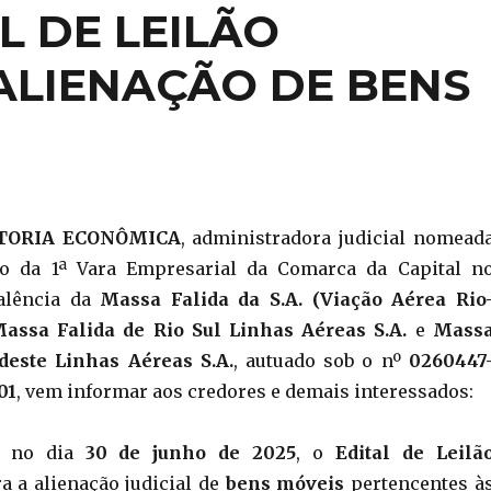
L DE LEILÃO
ALIENAÇÃO DE BENS
TORIA ECONÔMICA
, administradora judicial nomead
o da 1ª Vara Empresarial da Comarca da Capital n
alência da
Massa Falida da S.A. (Viação Aérea Rio
assa Falida de Rio Sul Linhas Aéreas S.A.
e
Mass
deste Linhas Aéreas S.A.
, autuado sob o nº
0260447
01
, vem informar aos credores e demais interessados:
o, no dia
30 de junho de 2025
, o
Edital de Leilã
a a alienação judicial de
bens móveis
pertencentes à