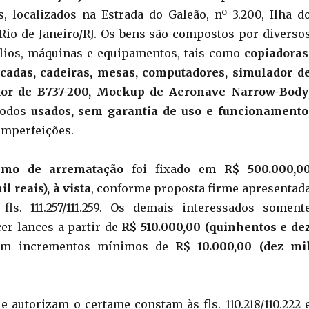
, localizados na Estrada do Galeão, nº 3.200, Ilha d
Rio de Janeiro/RJ. Os bens são compostos por diverso
ílios, máquinas e equipamentos, tais como
copiadoras
cadas, cadeiras, mesas, computadores, simulador d
dor de B737-200, Mockup de Aeronave Narrow-Body
 todos
usados, sem garantia de uso e funcionamento
imperfeições.
imo de arrematação
foi fixado em
R$ 500.000,0
l reais), à vista
, conforme proposta firme apresentad
fls. 111.257/111.259. Os demais interessados soment
er lances a partir de
R$ 510.000,00 (quinhentos e de
om incrementos mínimos de
R$ 10.000,00 (dez mi
e autorizam o certame constam às fls. 110.218/110.222 