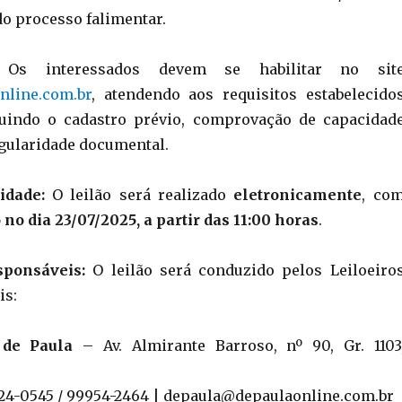
 do processo falimentar.
s interessados devem se habilitar no sit
line.com.br
, atendendo aos requisitos estabelecido
cluindo o cadastro prévio, comprovação de capacidad
egularidade documental.
idade:
O leilão será realizado
eletronicamente
, co
o dia 23/07/2025, a partir das 11:00 horas
.
sponsáveis:
O leilão será conduzido pelos Leiloeiro
is:
 de Paula
– Av. Almirante Barroso, nº 90, Gr. 1103
2524-0545 / 99954-2464 | depaula@depaulaonline.com.br