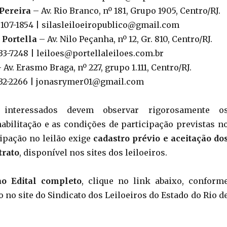
 Pereira
– Av. Rio Branco, nº 181, Grupo 1905, Centro/RJ.
98107-1854 | silasleiloeiropublico@gmail.com
 Portella
– Av. Nilo Peçanha, nº 12, Gr. 810, Centro/RJ.
533-7248 | leiloes@portellaleiloes.com.br
 Av. Erasmo Braga, nº 227, grupo 1.111, Centro/RJ.
2532-2266 | jonasrymer01@gmail.com
nteressados devem observar rigorosamente o
habilitação e as condições de participação previstas n
cipação no leilão exige
cadastro prévio e aceitação do
trato
, disponível nos sites dos leiloeiros.
ao Edital completo
, clique no link abaixo, conform
 no site do Sindicato dos Leiloeiros do Estado do Rio d