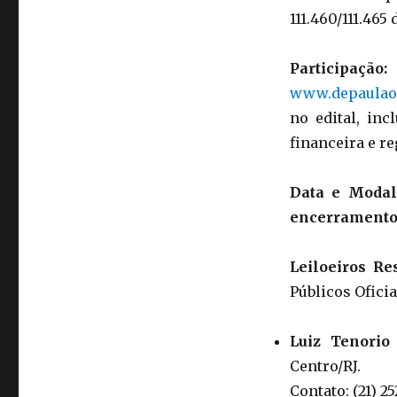
111.460/111.465
Participação:
O
www.depaulaon
no edital, in
financeira e r
Data e Modal
encerramento n
Leiloeiros Re
Públicos Oficia
Luiz Tenorio
Centro/RJ.
Contato: (21) 