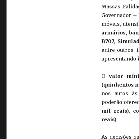
Massas Falidas
Governador – 
móveis, utens
armários, ban
B707, Simula
entre outros,
apresentando 
O
valor mín
(quinhentos mi
nos autos às 
poderão oferec
mil reais)
, c
reais)
.
As decisões qu