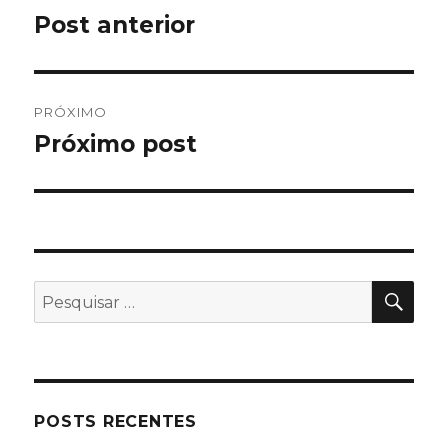
de
Post anterior
Post
anterior:
Post
PRÓXIMO
Próximo post
Próximo
post:
PES
Pesquisar
por:
POSTS RECENTES