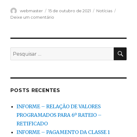
Autor
Publicado
Categorias
webmaster
15 de outubro de 2021
Notícias
em
em
Deixe um comentário
Informe
–
Atualizações
Pagamento
do
PES
Pesquisar
4º
por:
Rateio
POSTS RECENTES
INFORME – RELAÇÃO DE VALORES
PROGRAMADOS PARA 6º RATEIO –
RETIFICADO
INFORME – PAGAMENTO DA CLASSE 1