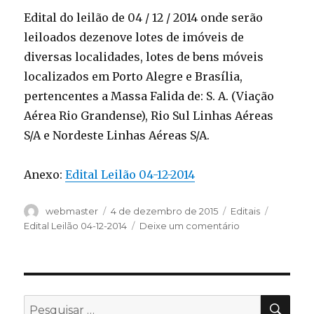
Edital do leilão de 04 / 12 / 2014 onde serão
leiloados dezenove lotes de imóveis de
diversas localidades, lotes de bens móveis
localizados em Porto Alegre e Brasília,
pertencentes a Massa Falida de: S. A. (Viação
Aérea Rio Grandense), Rio Sul Linhas Aéreas
S/A e Nordeste Linhas Aéreas S/A.
Anexo:
Edital Leilão 04-12-2014
Autor
Publicado
Categorias
Tags
webmaster
4 de dezembro de 2015
Editais
em
em
Edital Leilão 04-12-2014
Deixe um comentário
PES
Pesquisar