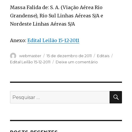
Massa Falida de: S. A. (Viação Aérea Rio
Grandense), Rio Sul Linhas Aéreas S/A e
Nordeste Linhas Aéreas S/A
Anexo:
Edital Leilão 15-12-2011
Autor
Publicado
Categorias
Tags
webmaster
15 de dezembro de 2011
Editais
em
em
Edital Leilão 15-12-2011
Deixe um comentário
PES
Pesquisar
por: