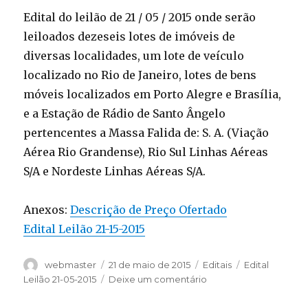
Edital do leilão de 21 / 05 / 2015 onde serão
leiloados dezeseis lotes de imóveis de
diversas localidades, um lote de veículo
localizado no Rio de Janeiro, lotes de bens
móveis localizados em Porto Alegre e Brasília,
e a Estação de Rádio de Santo Ângelo
pertencentes a Massa Falida de: S. A. (Viação
Aérea Rio Grandense), Rio Sul Linhas Aéreas
S/A e Nordeste Linhas Aéreas S/A.
Anexos:
Descrição de Preço Ofertado
Edital Leilão 21-15-2015
Autor
Publicado
Categorias
Tags
webmaster
21 de maio de 2015
Editais
Edital
em
em
Leilão 21-05-2015
Deixe um comentário